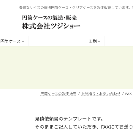
コ
ナ
豊富なサイズの透明円筒ケース・クリアケースを製造販売しています。素
ン
ビ
テ
ゲ
ン
ー
ツ
シ
へ
ョ
円筒ケース
印刷
ス
ン
キ
に
ッ
移
プ
動
円筒ケースの製造 販売
お見積り・お問い合わせ
FA
見積依頼書のテンプレートです。
そのままご記入していただき、FAXにてお送