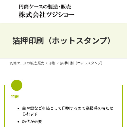
コ
ナ
ン
ビ
テ
ゲ
ン
ー
ツ
シ
へ
ョ
ス
ン
箔押印刷（ホットスタンプ）
キ
に
ッ
移
プ
動
円筒ケースの製造 販売
印刷
箔押印刷（ホットスタンプ）
特徴
金や銀などを箔として印刷するので高級感を持たせ
られます
版代が必要