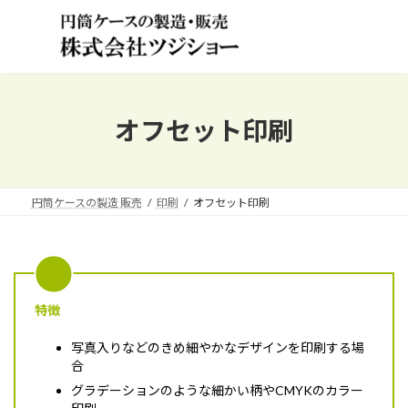
コ
ナ
ン
ビ
テ
ゲ
ン
ー
ツ
シ
へ
ョ
ス
ン
オフセット印刷
キ
に
ッ
移
プ
動
円筒ケースの製造 販売
印刷
オフセット印刷
特徴
写真入りなどのきめ細やかなデザインを印刷する場
合
グラデーションのような細かい柄やCMYKのカラー